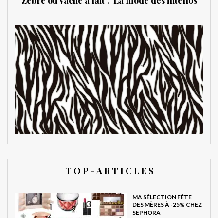
Zèbre ou vache à lait ? La mode des intellos
T O P - A R T I C L E S
MA SÉLECTION FÊTE
DES MÈRES À -25% CHEZ
SEPHORA