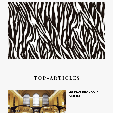
T O P - A R T I C L E S
LES PLUS BEAUX GIF
ANIMÉS