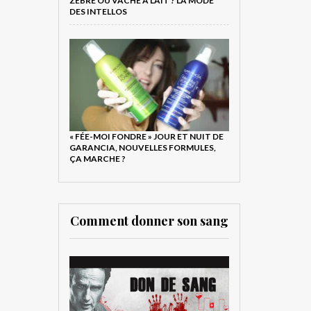
ZÈBRE OU VACHE À LAIT ? LA MODE
DES INTELLOS
« FÉE-MOI FONDRE » JOUR ET NUIT DE
GARANCIA, NOUVELLES FORMULES,
ÇA MARCHE ?
Comment donner son sang