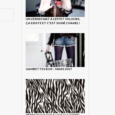
UN VERNIS MAT À L’EFFET VELOURS,
ÇA EXISTE ET C’EST SIGNÉ CHANEL !
GAMBETTES BOX – MARS 2017