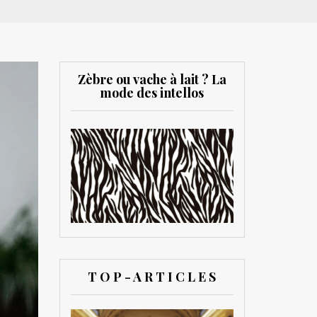
Zèbre ou vache à lait ? La
mode des intellos
T O P - A R T I C L E S