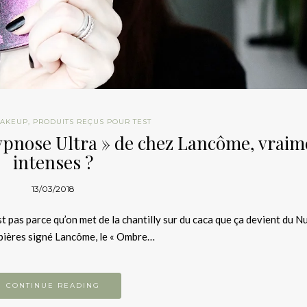
AKEUP
,
PRODUITS REÇUS POUR TEST
ypnose Ultra » de chez Lancôme, vraim
intenses ?
13/03/2018
est pas parce qu’on met de la chantilly sur du caca que ça devient du Nut
upières signé Lancôme, le « Ombre…
CONTINUE READING