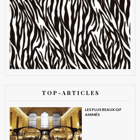
T O P - A R T I C L E S
LES PLUS BEAUX GIF
ANIMÉS