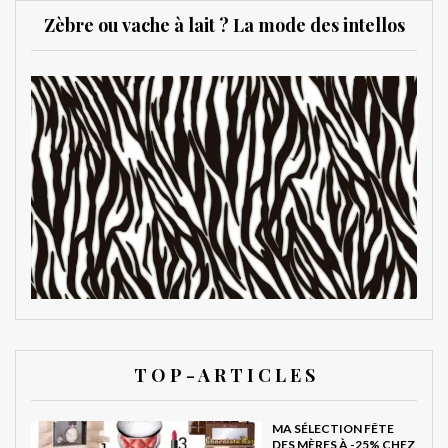
Zèbre ou vache à lait ? La mode des intellos
T O P - A R T I C L E S
MA SÉLECTION FÊTE
DES MÈRES À -25% CHEZ