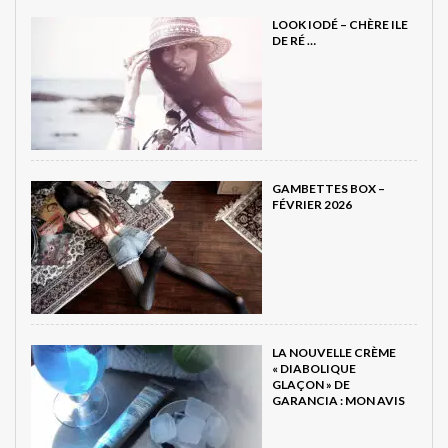
LOOK IODÉ – CHÈRE ILE
DE RÉ …
GAMBETTES BOX –
FÉVRIER 2026
LA NOUVELLE CRÈME
« DIABOLIQUE
GLAÇON » DE
GARANCIA : MON AVIS