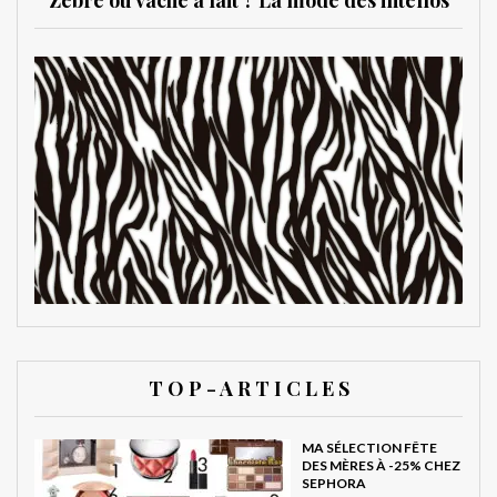
Zèbre ou vache à lait ? La mode des intellos
T O P - A R T I C L E S
MA SÉLECTION FÊTE
DES MÈRES À -25% CHEZ
SEPHORA