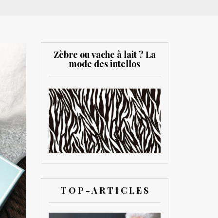
Zèbre ou vache à lait ? La
mode des intellos
T O P - A R T I C L E S