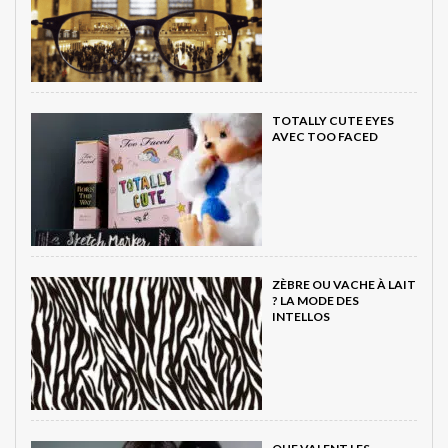
TOTALLY CUTE EYES
AVEC TOO FACED
ZÈBRE OU VACHE À LAIT
? LA MODE DES
INTELLOS