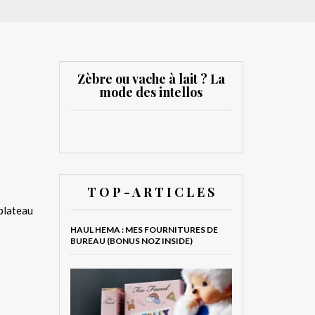
Zèbre ou vache à lait ? La
mode des intellos
T O P - A R T I C L E S
 plateau
HAUL HEMA : MES FOURNITURES DE
BUREAU (BONUS NOZ INSIDE)