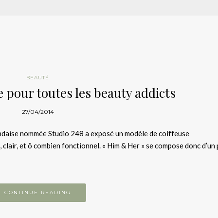
BEAUTÉ
e pour toutes les beauty addicts
27/04/2014
andaise nommée Studio 248 a exposé un modèle de coiffeuse
, clair, et ô combien fonctionnel. « Him & Her » se compose donc d’un
CONTINUE READING