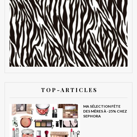
T O P - A R T I C L E S
MA SÉLECTION FÊTE
DES MÈRES À -25% CHEZ
SEPHORA