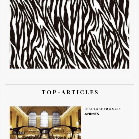
T O P - A R T I C L E S
LES PLUS BEAUX GIF
ANIMÉS