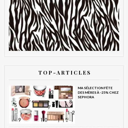
T O P - A R T I C L E S
MA SÉLECTION FÊTE
DES MÈRES À -25% CHEZ
SEPHORA