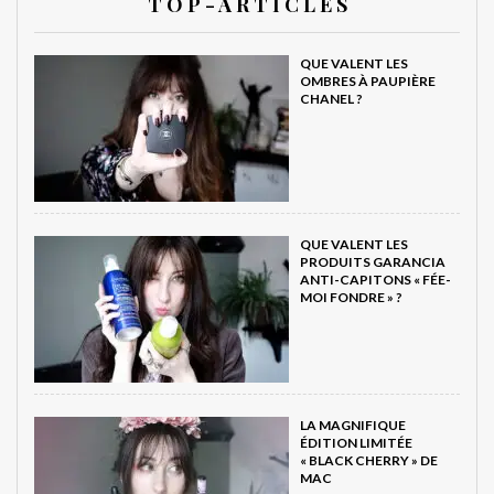
T O P - A R T I C L E S
QUE VALENT LES
OMBRES À PAUPIÈRE
CHANEL ?
QUE VALENT LES
PRODUITS GARANCIA
ANTI-CAPITONS « FÉE-
MOI FONDRE » ?
LA MAGNIFIQUE
ÉDITION LIMITÉE
« BLACK CHERRY » DE
MAC