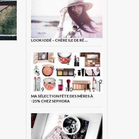
LOOK IODÉ – CHÈRE ILE DE RÉ …
MA SÉLECTION FÊTE DES MÈRES À
-25% CHEZ SEPHORA