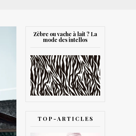
Zèbre ou vache à lait ? La
mode des intellos
T O P - A R T I C L E S