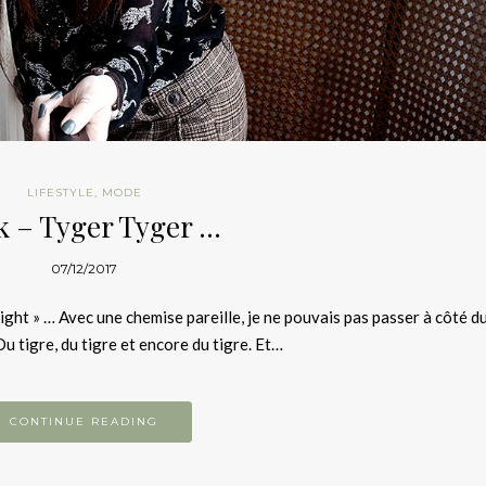
LIFESTYLE
,
MODE
k – Tyger Tyger …
07/12/2017
night » … Avec une chemise pareille, je ne pouvais pas passer à côté 
u tigre, du tigre et encore du tigre. Et…
CONTINUE READING