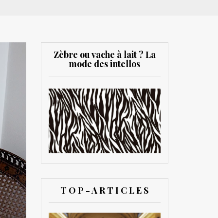
Zèbre ou vache à lait ? La
mode des intellos
T O P - A R T I C L E S