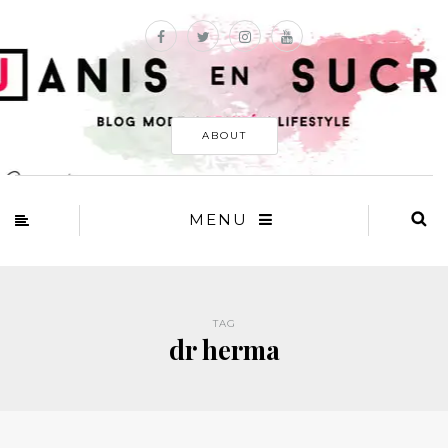
ABOUT
MENU
TAG
dr herma