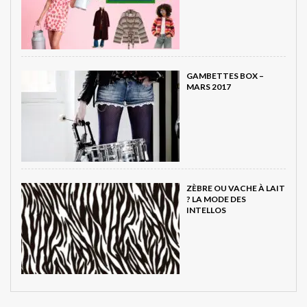
GAMBETTES BOX –
MARS 2017
ZÈBRE OU VACHE À LAIT
? LA MODE DES
INTELLOS