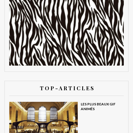
T O P - A R T I C L E S
LES PLUS BEAUX GIF
ANIMÉS