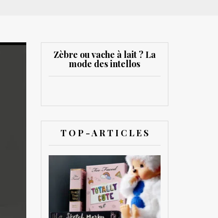
Zèbre ou vache à lait ? La
mode des intellos
T O P - A R T I C L E S