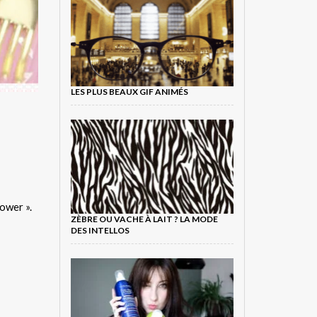
LES PLUS BEAUX GIF ANIMÉS
ower ».
ZÈBRE OU VACHE À LAIT ? LA MODE
DES INTELLOS