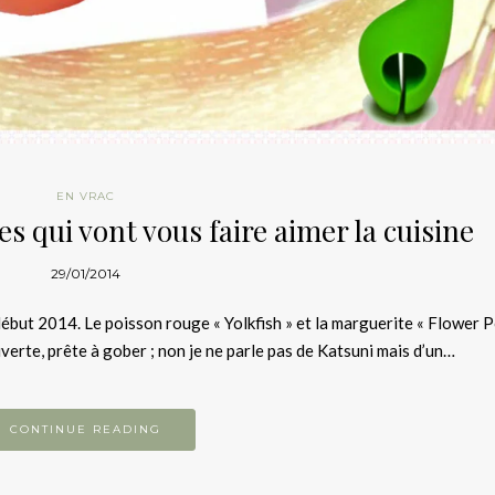
EN VRAC
s qui vont vous faire aimer la cuisine
29/01/2014
ébut 2014. Le poisson rouge « Yolkfish » et la marguerite « Flower P
rte, prête à gober ; non je ne parle pas de Katsuni mais d’un…
CONTINUE READING