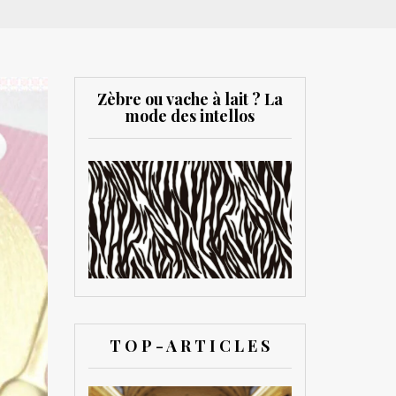
Zèbre ou vache à lait ? La
mode des intellos
T O P - A R T I C L E S