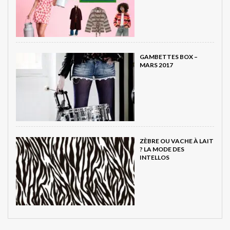
GAMBETTES BOX –
MARS 2017
ZÈBRE OU VACHE À LAIT
? LA MODE DES
INTELLOS