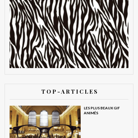
T O P - A R T I C L E S
LES PLUS BEAUX GIF
ANIMÉS