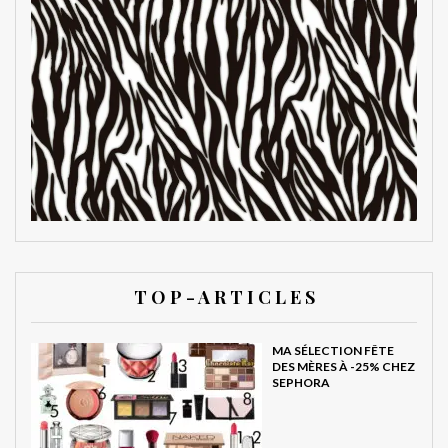
T O P - A R T I C L E S
MA SÉLECTION FÊTE
DES MÈRES À -25% CHEZ
SEPHORA