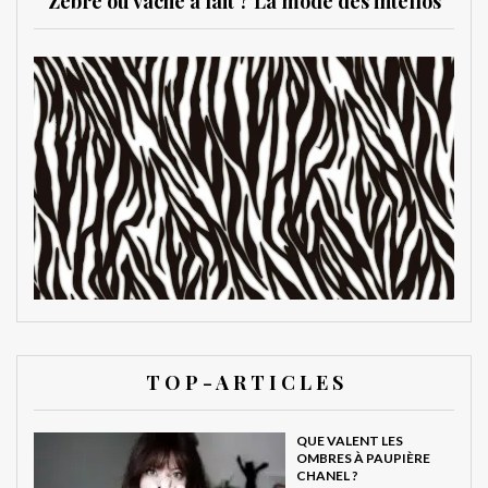
Zèbre ou vache à lait ? La mode des intellos
T O P - A R T I C L E S
QUE VALENT LES
OMBRES À PAUPIÈRE
CHANEL ?