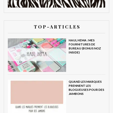
T O P - A R T I C L E S
HAUL HEMA : MES
FOURNITURES DE
BUREAU (BONUS NOZ
INSIDE)
QUAND LES MARQUES
PRENNENT LES
BLOGUEUSES POUR DES
JAMBONS