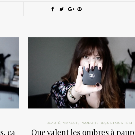
T
BEAUTÉ
,
MAKEUP
,
PRODUITS REÇUS POUR TEST
s, ça
Que valent les ombres à paup