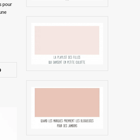
is pour
’une