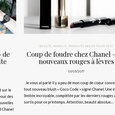
T
BEAUTÉ
,
MAKEUP
,
PRODUITS REÇUS POUR TEST
» de
Coup de foudre chez Chanel –
ite
nouveaux rouges à lèvres
01/03/2017
Je vous ai parlé il y a peu de mon coup de coeur conce
tout nouveau blush « Coco Code » signé Chanel. Une é
 sur le
limitée incroyable, complétée par les derniers rouges 
pour des
sortis pour ce printemps. Attention, beauté absolue…
nouvelles
d Chanel