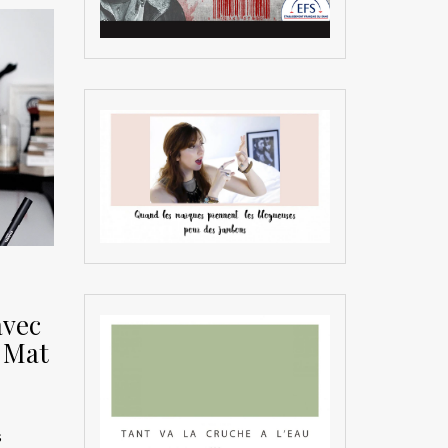
avec
 Mat
s