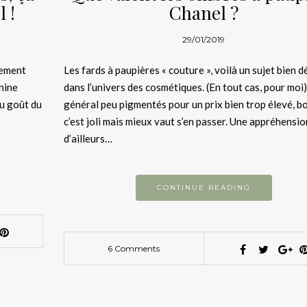
l !
Chanel ?
29/01/2019
lement
Les fards à paupières « couture », voilà un sujet bien d
inine
dans l’univers des cosmétiques. (En tout cas, pour moi)
au goût du
général peu pigmentés pour un prix bien trop élevé, b
c’est joli mais mieux vaut s’en passer. Une appréhensio
d’ailleurs…
CONTINUE READING
6 Comments