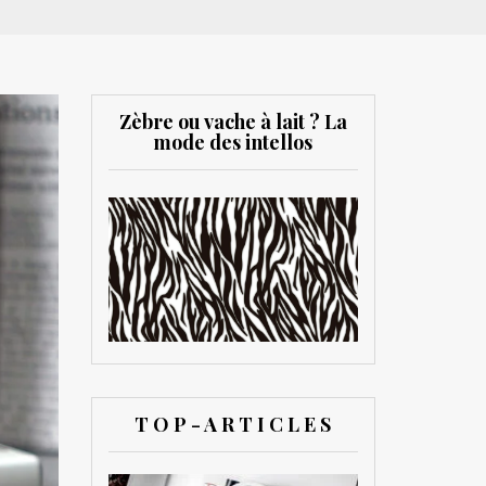
Zèbre ou vache à lait ? La
mode des intellos
T O P - A R T I C L E S