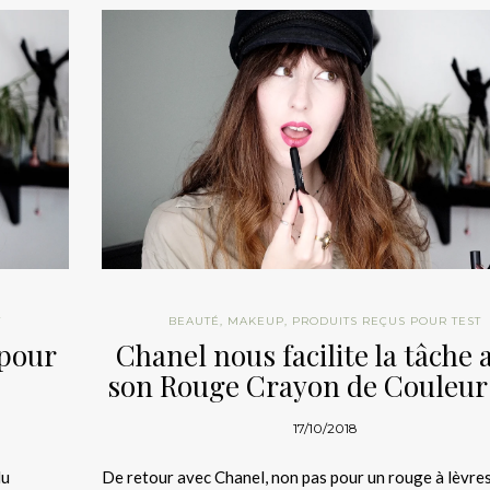
T
BEAUTÉ
,
MAKEUP
,
PRODUITS REÇUS POUR TEST
 pour
Chanel nous facilite la tâche 
son Rouge Crayon de Couleur
17/10/2018
lu
De retour avec Chanel, non pas pour un rouge à lèvre