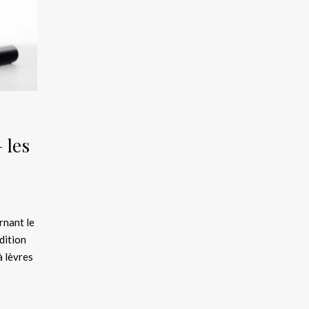
 les
rnant le
dition
à lèvres