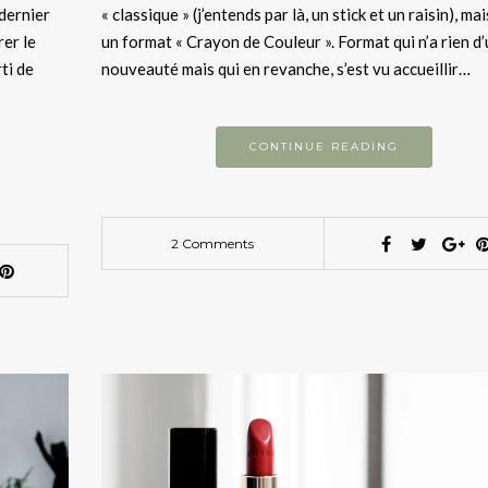
 dernier
« classique » (j’entends par là, un stick et un raisin), ma
rer le
un format « Crayon de Couleur ». Format qui n’a rien d
ti de
nouveauté mais qui en revanche, s’est vu accueillir…
CONTINUE READING
2 Comments