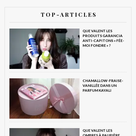
T O P - A R T I C L E S
QUE VALENT LES
PRODUITS GARANCIA
ANTI-CAPITONS « FÉE-
MOI FONDRE » ?
CHAMALLOW-FRAISE-
VANILLÉE DANS UN
PARFUM KAYALI
QUE VALENT LES
OMBRES À PAUPIÈRE