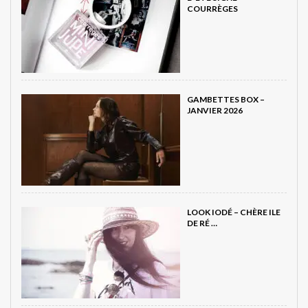
COURRÈGES
GAMBETTES BOX –
JANVIER 2026
LOOK IODÉ – CHÈRE ILE
DE RÉ …