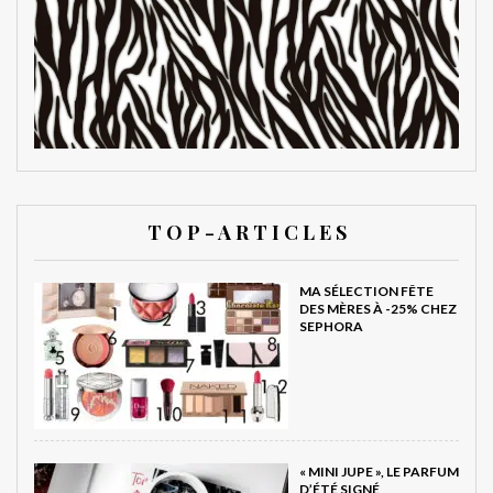
T O P - A R T I C L E S
MA SÉLECTION FÊTE
DES MÈRES À -25% CHEZ
SEPHORA
« MINI JUPE », LE PARFUM
D’ÉTÉ SIGNÉ