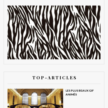
T O P - A R T I C L E S
LES PLUS BEAUX GIF
ANIMÉS