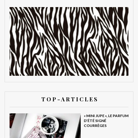
T O P - A R T I C L E S
« MINI JUPE », LE PARFUM
D’ÉTÉ SIGNÉ
COURRÈGES