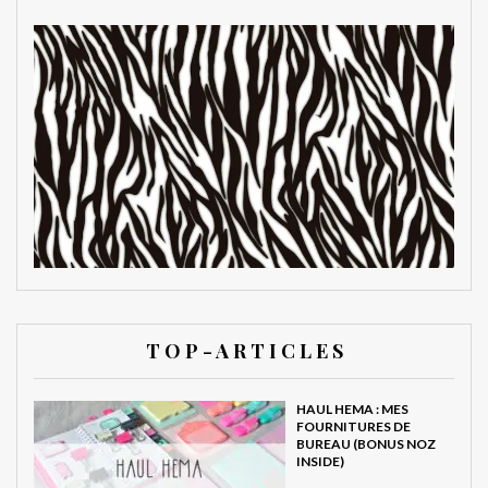
T O P - A R T I C L E S
HAUL HEMA : MES
FOURNITURES DE
BUREAU (BONUS NOZ
INSIDE)