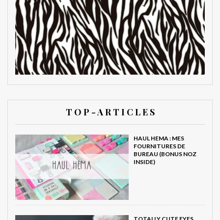
T O P - A R T I C L E S
HAUL HEMA : MES
FOURNITURES DE
BUREAU (BONUS NOZ
INSIDE)
TOTALLY CUTE EYES