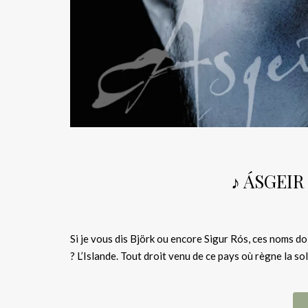
♪ ÁSGEIR –
Si je vous dis Björk ou encore Sigur Rós, ces noms do
? L’Islande. Tout droit venu de ce pays où règne la so