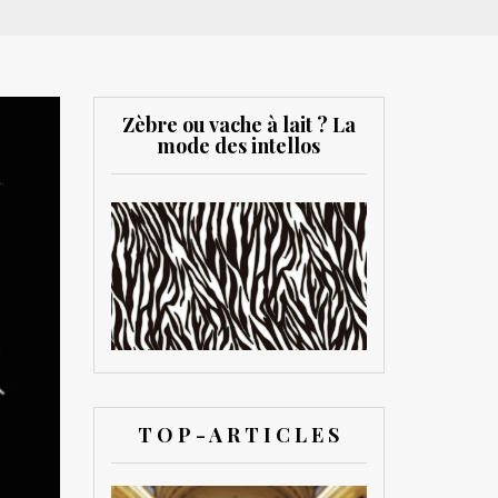
Zèbre ou vache à lait ? La
mode des intellos
T O P - A R T I C L E S