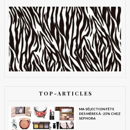
T O P - A R T I C L E S
MA SÉLECTION FÊTE
DES MÈRES À -25% CHEZ
SEPHORA