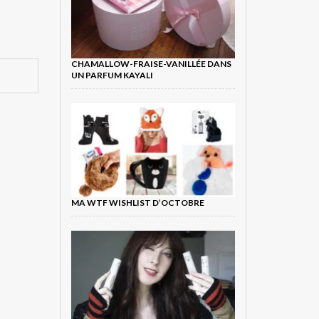
CHAMALLOW-FRAISE-VANILLÉE DANS
UN PARFUM KAYALI
MA WTF WISHLIST D’OCTOBRE