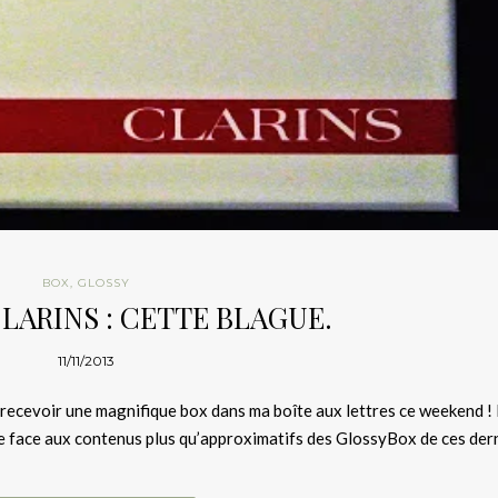
BOX
,
GLOSSY
CLARINS : CETTE BLAGUE.
11/11/2013
 de recevoir une magnifique box dans ma boîte aux lettres ce weekend ! 
dée face aux contenus plus qu’approximatifs des GlossyBox de ces der