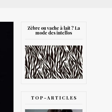
Zèbre ou vache à lait ? La
mode des intellos
T O P - A R T I C L E S