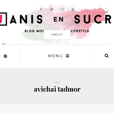
ABOUT
MENU
TAG
avichai tadmor