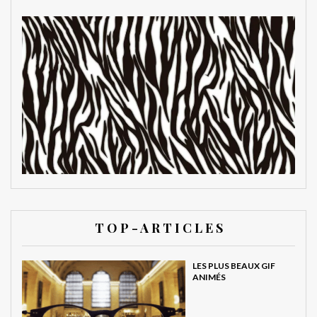
T O P - A R T I C L E S
LES PLUS BEAUX GIF
ANIMÉS