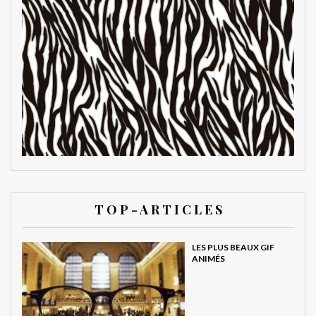
T O P - A R T I C L E S
LES PLUS BEAUX GIF
ANIMÉS