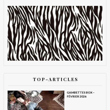
T O P - A R T I C L E S
GAMBETTES BOX –
FÉVRIER 2026