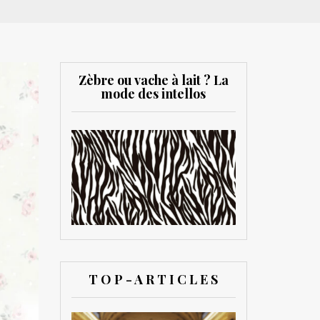
Zèbre ou vache à lait ? La
mode des intellos
T O P - A R T I C L E S