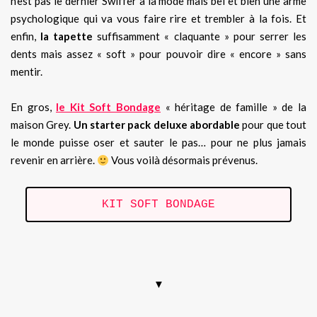
n’est pas le dernier Swiffer à la mode mais bel et bien une arme
psychologique qui va vous faire rire et trembler à la fois. Et
enfin,
la tapette
suffisamment « claquante » pour serrer les
dents mais assez « soft » pour pouvoir dire « encore » sans
mentir.
En gros,
le Kit Soft Bondage
« héritage de famille » de la
maison Grey.
Un starter pack deluxe
abordable
pour que tout
le monde puisse oser et sauter le pas… pour ne plus jamais
revenir en arrière.
Vous voilà désormais prévenus.
KIT SOFT BONDAGE
.
▼