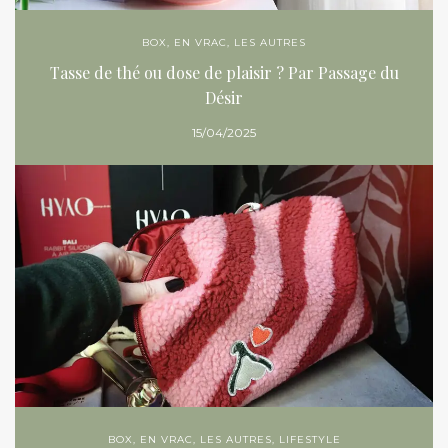
BOX
,
EN VRAC
,
LES AUTRES
Tasse de thé ou dose de plaisir ? Par Passage du
Désir
15/04/2025
BOX
,
EN VRAC
,
LES AUTRES
,
LIFESTYLE