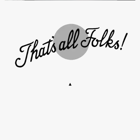
▲
.
.
.