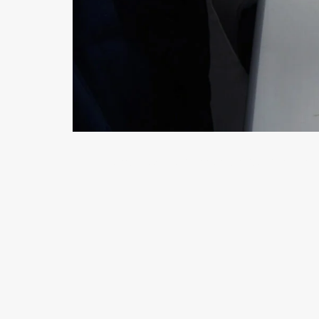
currentbody skin, masque rajeunissant, rad