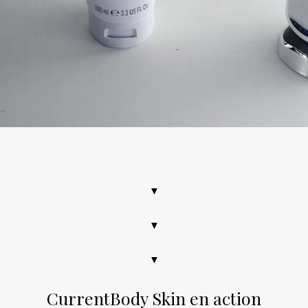
iofréquence, photothérapie, LED, médecine esthétique, anti-âge,
▼
▼
▼
CurrentBody Skin en action