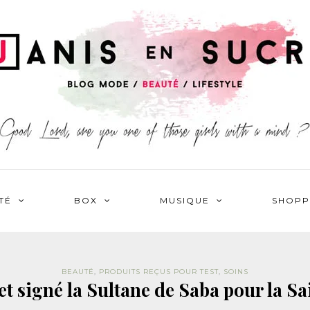
TÉ
BOX
MUSIQUE
SHOPP
BEAUTÉ
,
PRODUITS REÇUS POUR TEST
,
SOINS
ret signé la Sultane de Saba pour la S