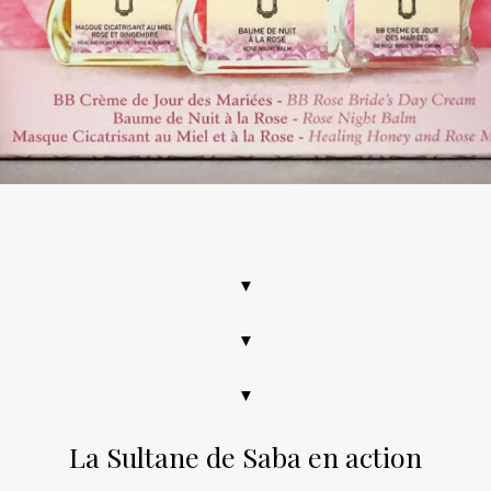
ose, coffret de soin visage à la rose, produits de beauté, beauty, b
▼
▼
▼
La Sultane de Saba en action