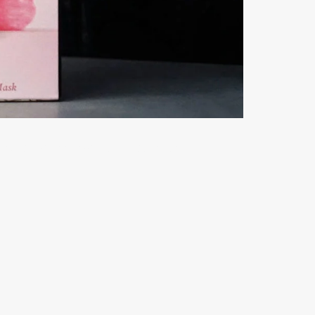
eauté, skincare, avis, test, idée cadeau