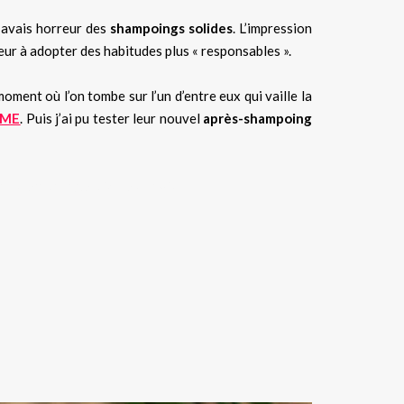
 avais horreur des
shampoings solides
. L’impression
ur à adopter des habitudes plus « responsables ».
moment où l’on tombe sur l’un d’entre eux qui vaille la
SME
. Puis j’ai pu tester leur nouvel
après-shampoing
ns, emballage bio, test, avis