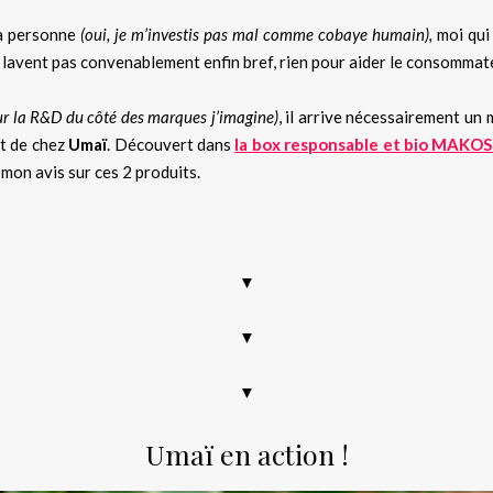
ma personne
(oui, je m’investis pas mal comme cobaye humain),
moi qui
 lavent pas convenablement enfin bref, rien pour aider le consommate
ur la R&D du côté des marques j’imagine)
, il arrive nécessairement un 
tit de chez
Umaï
. Découvert dans
la box responsable et bio MAKO
i mon avis sur ces 2 produits.
poing solide, umaï, bio, zéro déchet, boîte avec des graines deda
▼
▼
▼
Umaï en action !