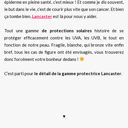
épiderme en pleine santé, c’est mieux ! Et comme je dis souvent,
le but dans le vie, c’est de courir plus vite que son cancer. Et bien
ça tombe bien,
Lancaster
est là pour nous y aider.
Tout une gamme
de protections solaires
histoire de se
protéger efficacement contre les UVA, les UVB, le tout en
fonction de notre peau. Fragile, blanche, qui bronze vite enfin
bref, tous les cas de figure ont été envisagés, vous trouverez
donc forcément votre bonheur dedans !
C’est parti pour
le détail de la gamme protectrice Lancaster
.
Lancaster, lutter contre le soleil, crème efficace, peaux
blanches, été, nouveauté 2020, skincare, test, avis, photos,
bon de réduction sephora, code promo
▼