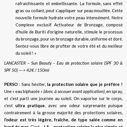
rafraichissante et embellissante. La formule, sans effet
gras ou collant, peut s’appliquer sur peau mouillée. Cette
nouvelle formule hydrate votre peau intensément. Notre
Complexe exclusif Activateur de Bronzage, composé
d’huile de Buriti d’origine naturelle, stimule le processus
du bronzage, pour un bronzage durable, uniforme et doré.
Sentez-vous libre de profiter de votre été et du meilleur
du soleil ! »
LANCASTER – Sun Beauty – Eau de protection solaire (SPF 30 &
SPF 50) —-> 42€ / 150ml
PERSO
: Sans hésiter,
la protection solaire que je préfère !
Une « eau biphasée »
(donc à secouer avant application)
, en spray,
et c’est parti une journée au soleil. On vaporise sur le corps,
c’est
ultra pratique
, avec une odeur surprenante puisque
contrairement à la grosse majorité des protections solaires,
l’odeur est très légère, fraîche, de type salée comme en
bord de mer
. C’est
– LA – protection solaire la plus simple et