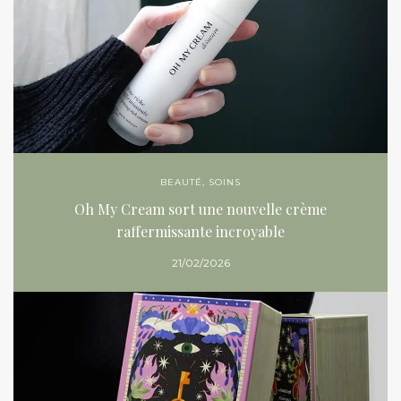
BEAUTÉ
,
SOINS
Oh My Cream sort une nouvelle crème
raffermissante incroyable
21/02/2026