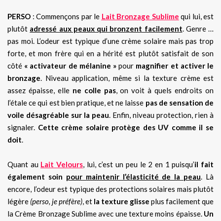
PERSO
: Commençons par le
Lait Bronzage Sublime
qui lui, est
plutôt
adressé aux peaux qui bronzent facilement
. Genre …
pas moi. L’odeur est typique d’une crème solaire mais pas trop
forte, et mon frère qui en a hérité est plutôt satisfait de son
côté
« activateur de mélanine »
pour
magnifier et activer le
bronzage
. Niveau application, même si la texture crème est
assez épaisse, elle
ne colle pas
, on voit à quels endroits on
l’étale ce qui est bien pratique, et ne laisse
pas de sensation de
voile désagréable sur la peau
. Enfin, niveau protection, rien à
signaler.
Cette crème solaire protège des UV comme il se
doit
.
Quant au
Lait Velours
, lui, c’est un peu le 2 en 1 puisqu’
il fait
également soin
pour maintenir l’élasticité de la peau
. Là
encore, l’odeur est typique des protections solaires mais plutôt
légère
(perso, je préfère)
, et
la texture glisse
plus facilement que
la Crème Bronzage Sublime avec une texture moins épaisse.
Un