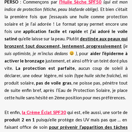
PERSO
: Commençons par
l’Huile Sèche SPF50
(qui est mon
indice de protection fétiche, peau blafarde oblige)
. Et bien c’était
la première fois que j’essayais une huile comme protection
solaire et je l’ai adorée ! Le format spray permet encore une
fois une
application facile et rapide
et
j’ai adoré le voile
satiné
qu’elle laisse sur la peau. Plutôt
destinée aux peaux qui
bronzent tout doucement, lentement, progressivement
(je
suis optimiste, je m’inclus dedans
)
, pour
aider l’épiderme à
activer le bronzage
justement, et ainsi offrir un teint doré plus
vite.
La protection est parfaite
, aucun coup de soleil à
déclarer, une odeur légère, mi soin
(type huile sèche fraîche)
, mi
produit solaire,
pas de voile gras
, ne poisse pas, pénètre tout
de suite enfin bref, après l’Eau de Protection Solaire, je place
cette huile sans hésité en 2ème position pour mes préférences.
Et enfin,
la Crème Éclat SPF30
qui est, elle aussi, une sorte de
produit 2 en 1
puisqu’elle protège des UV mais pas que … en
faisant office de soin
pour prévenir l’apparition des tâches