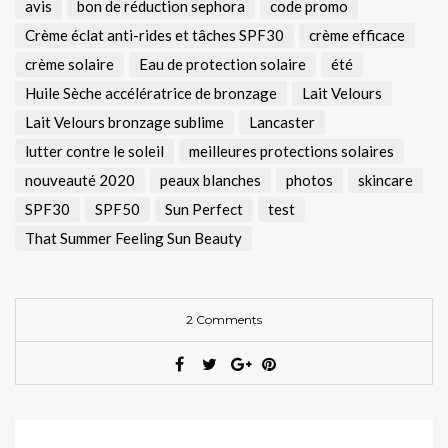
avis
bon de réduction sephora
code promo
Crème éclat anti-rides et tâches SPF30
crème efficace
crème solaire
Eau de protection solaire
été
Huile Sèche accélératrice de bronzage
Lait Velours
Lait Velours bronzage sublime
Lancaster
lutter contre le soleil
meilleures protections solaires
nouveauté 2020
peaux blanches
photos
skincare
SPF30
SPF50
Sun Perfect
test
That Summer Feeling Sun Beauty
2 Comments