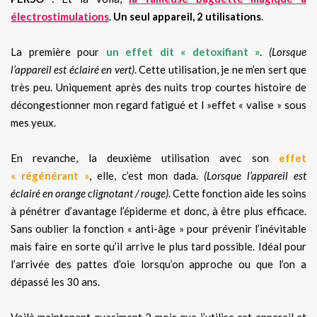
électrostimulations
.
Un seul appareil, 2 utilisations
.
La première pour
un effet dit « detoxifiant »
.
(Lorsque
l’appareil est éclairé en vert)
. Cette utilisation, je ne m’en sert que
très peu. Uniquement après des nuits trop courtes histoire de
décongestionner mon regard fatigué et l »effet « valise » sous
mes yeux.
En revanche, la deuxième utilisation avec son
effet
« régénérant »
, elle, c’est mon dada.
(Lorsque l’appareil est
éclairé en orange clignotant / rouge)
. Cette fonction aide les soins
à pénétrer d’avantage l’épiderme et donc, à être plus efficace.
Sans oublier la fonction « anti-âge » pour prévenir l’inévitable
mais faire en sorte qu’il arrive le plus tard possible. Idéal pour
l’arrivée des pattes d’oie lorsqu’on approche ou que l’on a
dépassé les 30 ans.
Voilà maintenant quasiment 2 mois que j’utilise cet appareil et