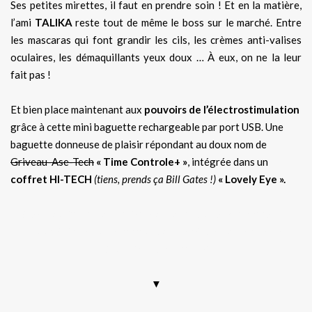
Ses petites mirettes, il faut en prendre soin ! Et en la matière,
l’ami
TALIKA
reste tout de même le boss sur le marché. Entre
les mascaras qui font grandir les cils, les crèmes anti-valises
oculaires, les démaquillants yeux doux … À eux, on ne la leur
fait pas !
Et bien place maintenant aux
pouvoirs de l’électrostimulation
grâce à cette mini baguette rechargeable par port USB. Une
baguette donneuse de plaisir répondant au doux nom de
Griveau-Ase-Tech
« Time Controle+ »
, intégrée dans un
coffret HI-TECH
(tiens, prends ça Bill Gates !)
« Lovely Eye ».
électrostimulation, talika, contour des yeux, appareil de
cosmétique, code promo, bon de réduction, code de
réduction sephora, avis
▼