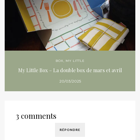
BOX
,
MY LITTLE
My Little Box – La double box de mars et avril
20/03/2025
3 comments
RÉPONDRE