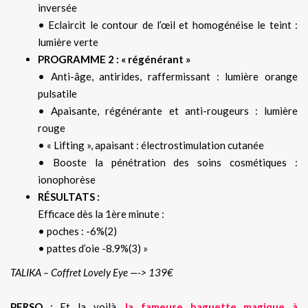
inversée
• Eclaircit le contour de l’œil et homogénéise le teint :
lumière verte
PROGRAMME 2 : « régénérant »
• Anti-âge, antirides, raffermissant : lumière orange
pulsatile
• Apaisante, régénérante et anti-rougeurs : lumière
rouge
• « Lifting », apaisant : électrostimulation cutanée
• Booste la pénétration des soins cosmétiques :
ionophorèse
RÉSULTATS :
Efficace dès la 1ère minute :
• poches : -6%(2)
• pattes d’oie -8.9%(3) »
TALIKA – Coffret Lovely Eye —-> 139€
PERSO
: Et la voilà,
la fameuse baguette magique à