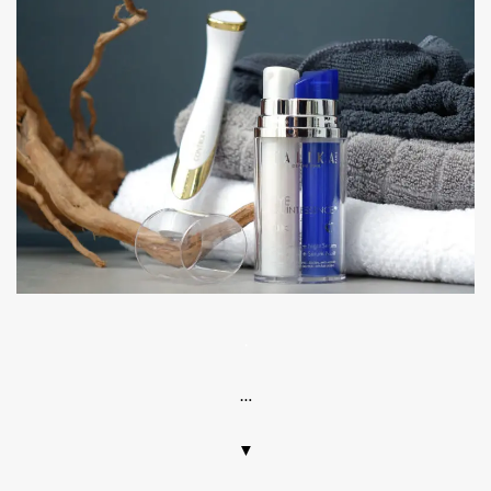
.
…
▼