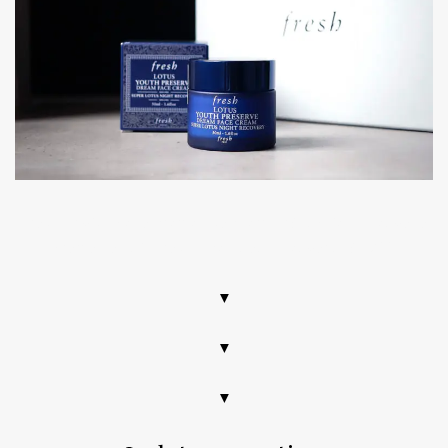
Fresh – avis – code promo – sephora – réduction – nouvelle
crème de nuit Fresh – pot bleu – nouveauté 2019
▼
▼
▼