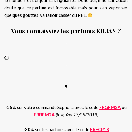
le monde » et bonjour la singularité. Donc oui, il ne fait aucun
doute que ce parfum est incroyable mais pour s’en vaporiser
quelques gouttes, va falloir casser du PEL.
Vous connaissiez les parfums KILIAN ?
.
.
…
▼
-25%
sur votre commande Sephora avec le code
FRGFM2A
ou
FRBFM2A
(jusqu’au 27/05/2018)
-30%
sur les parfums avec le code
FRFCP18