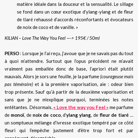
matière idéale dans la douceur et la sensualité. Le sillage
se fond dans un cœur exotique d’ylang-ylang et de fleur
de tiaré rehaussé d’accords réconfortants et évocateurs
de noix de coco et de vanille. »
KILIAN – Love The Way You Feel —-> 195€ / 50ml
PERSO
: Lorsque je l’ai reçu, j’avoue que je ne savais pas du tout
à quoi m’attendre. Surtout que l’opus précédent ne m’avait
vraiment pas emballée donc de base, l’apriori était plutôt
mauvais. Alors je sors une feuille, je la parfume
(courageuse mais
pas téméraire)
et à la première vaporisation, aie : odeur bien
trop présente. Sauf qu’à partir de la deuxième vaporisation et
sans que je ne m’explique pourquoi, terminées les notes
entêtantes. Désormais,
« Love the way you Feel »
me parfume
de
monoï
, de
noix de coco
, d’
ylang ylang
, de
fleur de tiaré
…
un somptueux mélange d’ivresse exotique tempéré par ce côté
fleuri qui l’empêche justement d’être trop fort et par