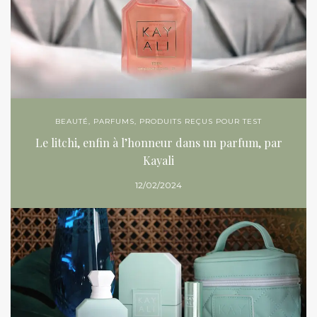
BEAUTÉ
,
PARFUMS
,
PRODUITS REÇUS POUR TEST
Le litchi, enfin à l’honneur dans un parfum, par
Kayali
12/02/2024