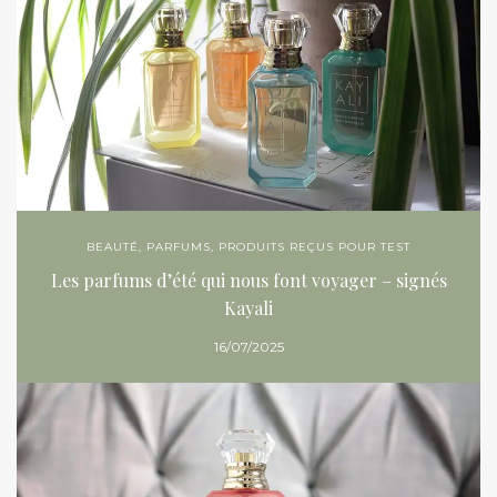
BEAUTÉ
,
PARFUMS
,
PRODUITS REÇUS POUR TEST
Les parfums d’été qui nous font voyager – signés
Kayali
16/07/2025