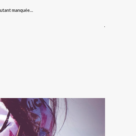
t autant manquée…
.