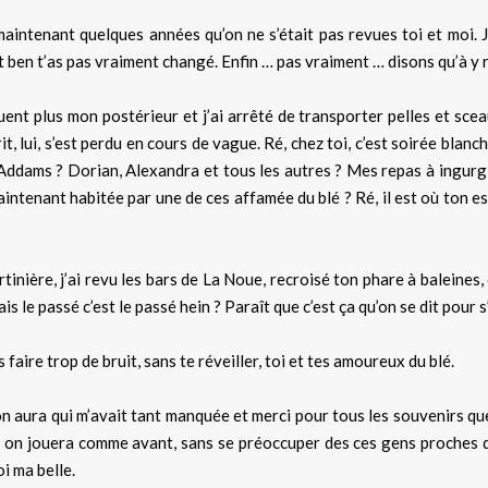
intenant quelques années qu’on ne s’était pas revues toi et moi. J’
t ben t’as pas vraiment changé. Enfin … pas vraiment … disons qu’à y 
luent plus mon postérieur et j’ai arrêté de transporter pelles et sce
t, lui, s’est perdu en cours de vague. Ré, chez toi, c’est soirée blanc
e Addams ? Dorian, Alexandra et tous les autres ? Mes repas à ingurg
aintenant habitée par une de ces affamée du blé ? Ré, il est où ton es
tinière, j’ai revu les bars de La Noue, recroisé ton phare à baleines, e
s le passé c’est le passé hein ? Paraît que c’est ça qu’on se dit pour 
s faire trop de bruit, sans te réveiller, toi et tes amoureux du blé.
 aura qui m’avait tant manquée et merci pour tous les souvenirs que t
Et on jouera comme avant, sans se préoccuper des ces gens proches de 
i ma belle.